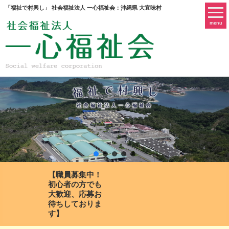
「福祉で村興し」 社会福祉法人 一心福祉会：沖縄県 大宜味村
menu
【職員募集中！
初心者の方でも
大歓迎、応募お
待ちしておりま
す】